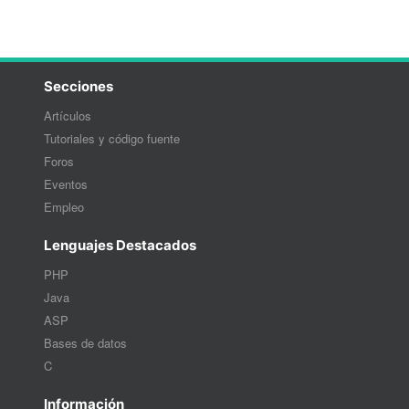
Secciones
Artículos
Tutoriales y código fuente
Foros
Eventos
Empleo
Lenguajes Destacados
PHP
Java
ASP
Bases de datos
C
Información