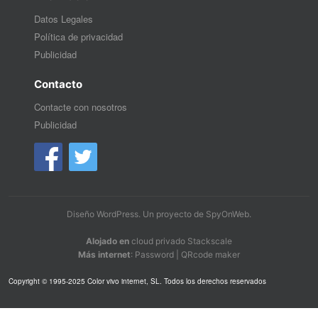
Datos Legales
Política de privacidad
Publicidad
Contacto
Contacte con nosotros
Publicidad
Diseño WordPress
. Un proyecto de
SpyOnWeb
.
Alojado en
cloud privado Stackscale
Más internet
:
Password
|
QRcode maker
Copyright © 1995-2025 Color vivo internet, SL. Todos los derechos reservados