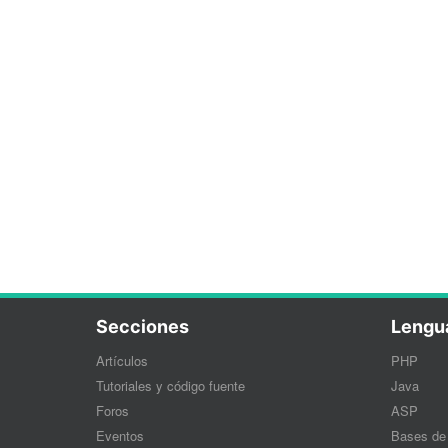
Secciones
Lengu
Artículos
PHP
Tutoriales y código fuente
Java
Foros
ASP
Eventos
Bases de