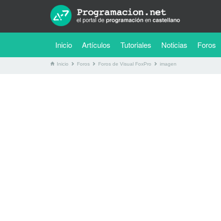
(current)
Inicio
Artículos
Tutoriales
Noticias
Foros
Inicio
Foros
Foros de Visual FoxPro
imagen