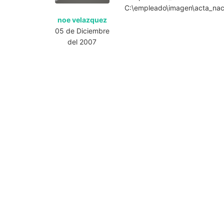
C:\empleado\imagen\acta_nac.
noe velazquez
05 de Diciembre
del 2007