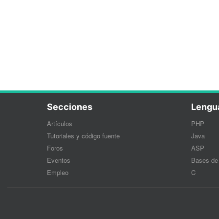
Secciones
Lengu
Artículos
PHP
Tutoriales y código fuente
Java
Foros
ASP
Eventos
Bases de
Empleo
C