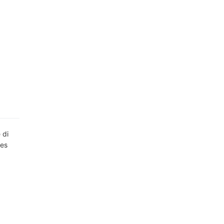
 di
res