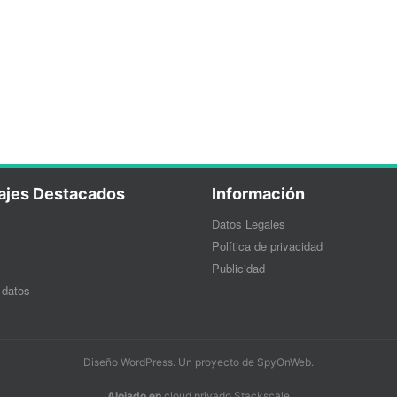
ajes Destacados
Información
Datos Legales
Política de privacidad
Publicidad
 datos
Diseño WordPress
. Un proyecto de
SpyOnWeb
.
Alojado en
cloud privado Stackscale