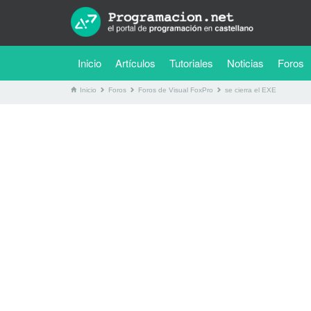
(current)
Inicio
Artículos
Tutoriales
Noticias
Foros
Inicio
Foros
Foros de Visual FoxPro
se cierra el EXE