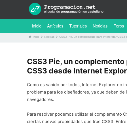
(current)
Inicio
Artículos
Tutoriales
Noticias
Foros
Inicio
Noticias
CSS3 Pie, un complemento para interpretar CSS3 d
CSS3 Pie, un complemento p
CSS3 desde Internet Explor
Como es sabido por todos, Internet Explorer no i
problema para los diseñadores, ya que deben de i
navegadores.
Para resolver podemos utilizar el complemento CS
ciertas nuevas propiedades que trae CSS3. Entre 