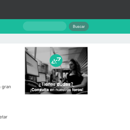
n gran
etar