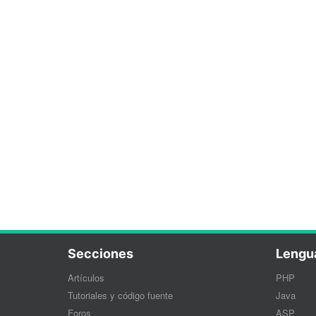
Secciones
Lengu
Artículos
PHP
Tutoriales y código fuente
Java
Foros
ASP