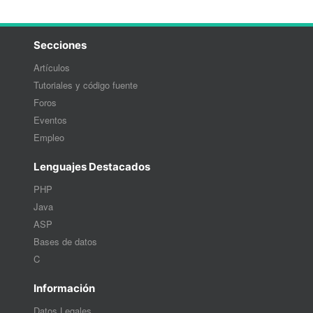
Secciones
Artículos
Tutoriales y código fuente
Foros
Eventos
Empleo
Lenguajes Destacados
PHP
Java
ASP
Bases de datos
C
Información
Datos Legales