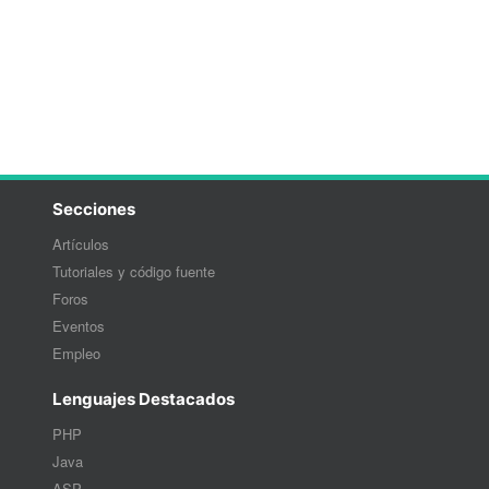
Secciones
Artículos
Tutoriales y código fuente
Foros
Eventos
Empleo
Lenguajes Destacados
PHP
Java
ASP