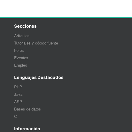
Secciones
Artículos
Tutoriales y código fuente
Foros
Eventos
Empleo
Lenguajes Destacados
PHP
Java
ASP
Bases de datos
C
Información