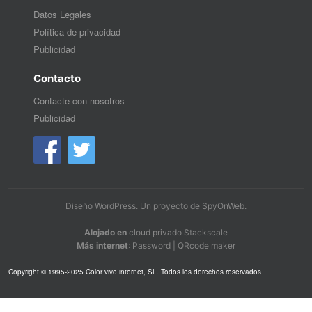
Datos Legales
Política de privacidad
Publicidad
Contacto
Contacte con nosotros
Publicidad
Diseño WordPress
. Un proyecto de
SpyOnWeb
.
Alojado en
cloud privado Stackscale
Más internet
:
Password
|
QRcode maker
Copyright © 1995-2025 Color vivo internet, SL. Todos los derechos reservados