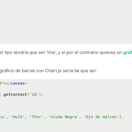
del tipo tendría que ser 'line', y si por el contrario quieres un
gráf
áfico de barras con Chart.js sería tal que así:
0"
></
canvas
>
).
getContext
(
'2d'
);
ca'
,
'Hulk'
,
'Thor'
,
'Viuda Negra'
,
'Ojo de Halcon'
],