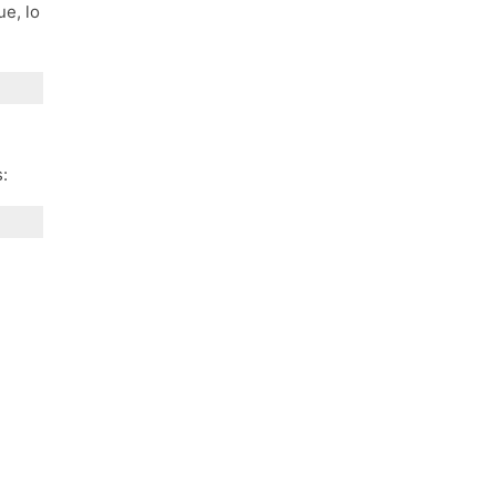
ue, lo
: