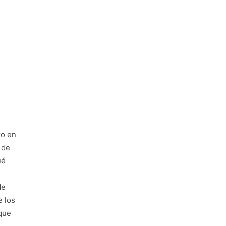
ro en
 de
ué
de
e los
que