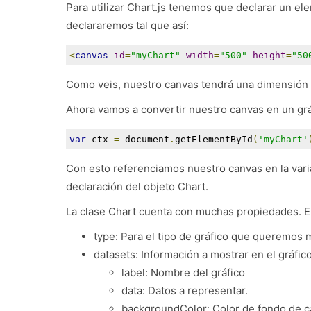
Para utilizar Chart.js tenemos que declarar un el
declararemos tal que así:
<
canvas
id
=
"myChart"
width
=
"500"
height
=
"50
Como veis, nuestro canvas tendrá una dimensión d
Ahora vamos a convertir nuestro canvas en un gráf
var
 ctx 
=
 document
.
getElementById
(
'myChart'
Con esto referenciamos nuestro canvas en la vari
declaración del objeto Chart.
La clase Chart cuenta con muchas propiedades. En
type: Para el tipo de gráfico que queremos 
datasets: Información a mostrar en el gráfic
label: Nombre del gráfico
data: Datos a representar.
backgroundColor: Color de fondo de ca