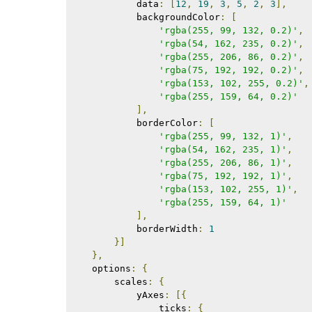
            data
:
[
12
,
19
,
3
,
5
,
2
,
3
],
            backgroundColor
:
[
'rgba(255, 99, 132, 0.2)'
,
'rgba(54, 162, 235, 0.2)'
,
'rgba(255, 206, 86, 0.2)'
,
'rgba(75, 192, 192, 0.2)'
,
'rgba(153, 102, 255, 0.2)'
,
'rgba(255, 159, 64, 0.2)'
],
            borderColor
:
[
'rgba(255, 99, 132, 1)'
,
'rgba(54, 162, 235, 1)'
,
'rgba(255, 206, 86, 1)'
,
'rgba(75, 192, 192, 1)'
,
'rgba(153, 102, 255, 1)'
,
'rgba(255, 159, 64, 1)'
],
            borderWidth
:
1
}]
},
    options
:
{
        scales
:
{
            yAxes
:
[{
                ticks
:
{