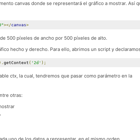
emento canvas donde se representará el gráfico a mostrar. Así q
0"
></
canvas
>
e 500 píxeles de ancho por 500 píxeles de alto.
ico hecho y derecho. Para ello, abrimos un script y declaramos
).
getContext
(
'2d'
);
able ctx, la cual, tendremos que pasar como parámetro en la
tre otras:
mostrar
o
da uno de los datos a representar, en el mismo orden.