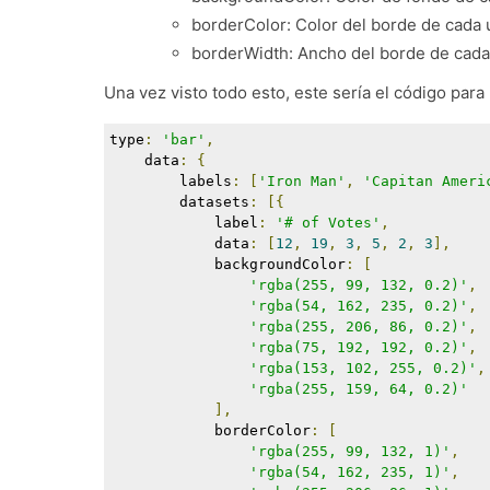
borderColor: Color del borde de cada 
borderWidth: Ancho del borde de cada 
Una vez visto todo esto, este sería el código par
type
:
'bar'
,
    data
:
{
        labels
:
[
'Iron Man'
,
'Capitan Ameri
        datasets
:
[{
            label
:
'# of Votes'
,
            data
:
[
12
,
19
,
3
,
5
,
2
,
3
],
            backgroundColor
:
[
'rgba(255, 99, 132, 0.2)'
,
'rgba(54, 162, 235, 0.2)'
,
'rgba(255, 206, 86, 0.2)'
,
'rgba(75, 192, 192, 0.2)'
,
'rgba(153, 102, 255, 0.2)'
,
'rgba(255, 159, 64, 0.2)'
],
            borderColor
:
[
'rgba(255, 99, 132, 1)'
,
'rgba(54, 162, 235, 1)'
,