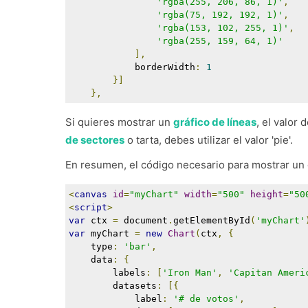
'rgba(255, 206, 86, 1)'
,
'rgba(75, 192, 192, 1)'
,
'rgba(153, 102, 255, 1)'
,
'rgba(255, 159, 64, 1)'
],
            borderWidth
:
1
}]
},
Si quieres mostrar un
gráfico de líneas
, el valor 
de sectores
o tarta, debes utilizar el valor 'pie'.
En resumen, el código necesario para mostrar un gr
<
canvas
id
=
"myChart"
width
=
"500"
height
=
"50
<
script
>
var
 ctx 
=
 document
.
getElementById
(
'myChart'
var
 myChart 
=
new
Chart
(
ctx
,
{
    type
:
'bar'
,
    data
:
{
        labels
:
[
'Iron Man'
,
'Capitan Ameri
        datasets
:
[{
            label
:
'# de votos'
,