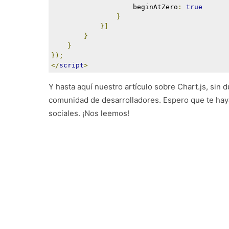
                    beginAtZero
:
true
}
}]
}
}
});
</
script
>
Y hasta aquí nuestro artículo sobre Chart.js, sin 
comunidad de desarrolladores. Espero que te haya 
sociales. ¡Nos leemos!