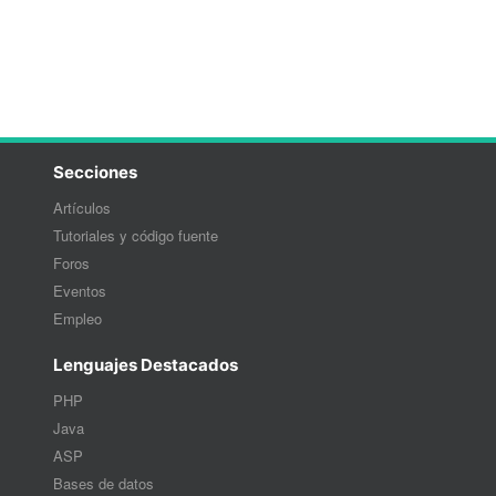
Secciones
Artículos
Tutoriales y código fuente
Foros
Eventos
Empleo
Lenguajes Destacados
PHP
Java
ASP
Bases de datos