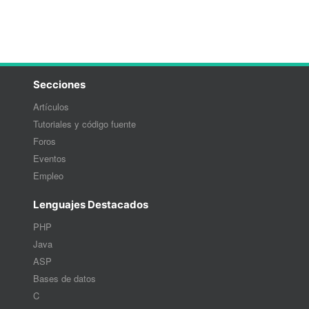
Secciones
Artículos
Tutoriales y código fuente
Foros
Eventos
Empleo
Lenguajes Destacados
PHP
Java
ASP
Bases de datos
C