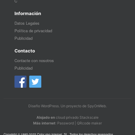
C
Información
Datos Legales
Política de privacidad
Publicidad
Contacto
Contacte con nosotros
Publicidad
Diseño WordPress
. Un proyecto de
SpyOnWeb
.
Alojado en
cloud privado Stackscale
Más internet
:
Password
|
QRcode maker
Copyright © 1995-2025 Color vivo internet, SL. Todos los derechos reservados