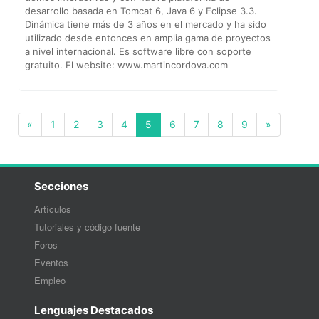
desarrollo basada en Tomcat 6, Java 6 y Eclipse 3.3.
Dinámica tiene más de 3 años en el mercado y ha sido
utilizado desde entonces en amplia gama de proyectos
a nivel internacional. Es software libre con soporte
gratuito. El website: www.martincordova.com
(current)
«
1
2
3
4
5
6
7
8
9
»
Secciones
Artículos
Tutoriales y código fuente
Foros
Eventos
Empleo
Lenguajes Destacados