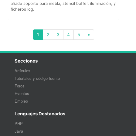
añade soporte para niebla, stencil buffer, iluminación, y
ficheros log.
(current)
1
2
3
4
5
»
Secciones
Artículos
Tutoriales y código fuente
Foros
Eventos
Empleo
Lenguajes Destacados
PHP
Java